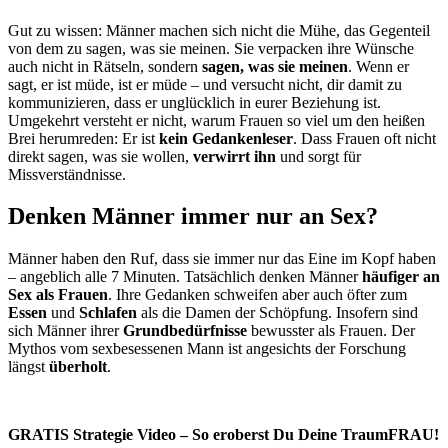
Gut zu wissen: Männer machen sich nicht die Mühe, das Gegenteil
von dem zu sagen, was sie meinen. Sie verpacken ihre Wünsche
auch nicht in Rätseln, sondern
sagen, was sie meinen
. Wenn er
sagt, er ist müde, ist er müde – und versucht nicht, dir damit zu
kommunizieren, dass er unglücklich in eurer Beziehung ist.
Umgekehrt versteht er nicht, warum Frauen so viel um den heißen
Brei herumreden: Er ist
kein Gedankenleser
. Dass Frauen oft nicht
direkt sagen, was sie wollen,
verwirrt ihn
und sorgt für
Missverständnisse.
Denken Männer immer nur an Sex?
Männer haben den Ruf, dass sie immer nur das Eine im Kopf haben
– angeblich alle 7 Minuten. Tatsächlich denken Männer
häufiger an
Sex als Frauen
. Ihre Gedanken schweifen aber auch öfter zum
Essen
und
Schlafen
als die Damen der Schöpfung. Insofern sind
sich Männer ihrer
Grundbedürfnisse
bewusster als Frauen. Der
Mythos vom sexbesessenen Mann ist angesichts der Forschung
längst
überholt
.
GRATIS Strategie Video – So eroberst Du Deine TraumFRAU!